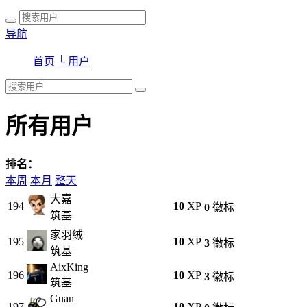
导航
首页
└ 用户
所有用户
排名：
本周
本月
整天
大嘉
194
10
XP
0
徽标
筑基
家羽绒
195
10
XP
3
徽标
筑基
AixKing
196
10
XP
3
徽标
筑基
Guan
197
10
XP