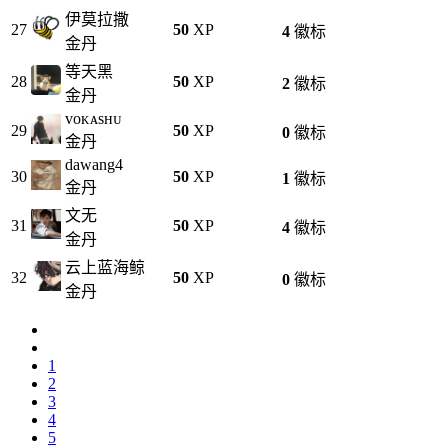
伊莫拉撒
27
50
XP
4
徽标
金丹
等天黑
28
50
XP
2
徽标
金丹
ᴠᴏᴋᴀsʜᴜ
29
50
XP
0
徽标
金丹
dawang4
30
50
XP
1
徽标
金丹
文无
31
50
XP
4
徽标
金丹
云上蓝海鲸
32
50
XP
0
徽标
金丹
1
2
3
4
5