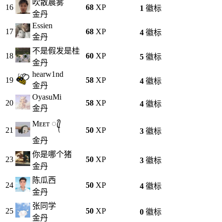
吹散晨雾
16
68
XP
1
徽标
金丹
Essien
17
68
XP
4
徽标
金丹
不是假发是桂
18
60
XP
5
徽标
金丹
hearw1nd
19
58
XP
4
徽标
金丹
OyasuMi
20
58
XP
4
徽标
金丹
Mᴇᴇᴛ ꦿ᭄
21
50
XP
3
徽标
金丹
你是哪个猪
23
50
XP
3
徽标
金丹
陈瓜西
24
50
XP
4
徽标
金丹
张同学
25
50
XP
0
徽标
金丹