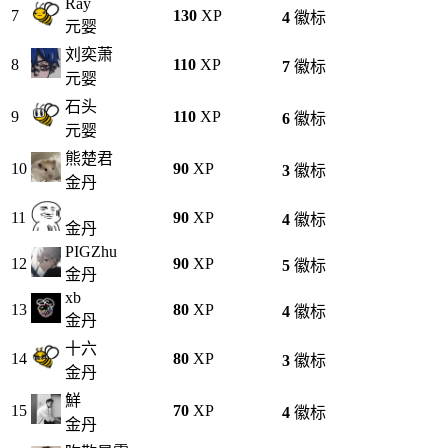
Ray
7
130
XP
4
徽标
元婴
刘奕萧
8
110
XP
7
徽标
元婴
石头
9
110
XP
6
徽标
元婴
熊楚君
10
90
XP
3
徽标
金丹
11
90
XP
4
徽标
金丹
PIGZhu
12
90
XP
5
徽标
金丹
xb
13
80
XP
4
徽标
金丹
十六
14
80
XP
3
徽标
金丹
鮮
15
70
XP
4
徽标
金丹