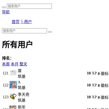
导航
首页
└ 用户
所有用户
排名：
本周
本月
整天
崖
121
10
XP
0
徽标
筑基
A
122
10
XP
0
徽标
筑基
季天奇
123
10
XP
0
徽标
筑基
新年