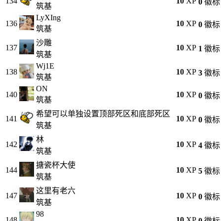
134
10
XP
0
徽标
筑基
LyXIng
136
10
XP
0
徽标
筑基
沙雕
137
10
XP
1
徽标
筑基
Wj1E
138
10
XP
3
徽标
筑基
ON
140
10
XP
0
徽标
筑基
希望可以单独设置顶部死区和底部死区
141
10
XP
0
徽标
筑基
林
142
10
XP
4
徽标
筑基
搪瓷杯大使
144
10
XP
5
徽标
筑基
这里有老六
147
10
XP
0
徽标
筑基
98
148
10
XP
0
徽标