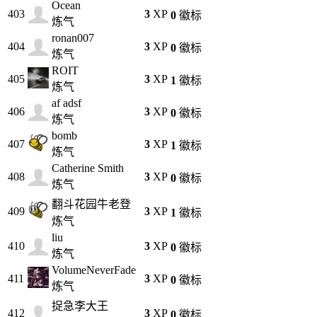
Ocean
403
3
XP
0
徽标
炼气
ronan007
404
3
XP
0
徽标
炼气
ROIT
405
3
XP
1
徽标
炼气
af adsf
406
3
XP
0
徽标
炼气
bomb
407
3
XP
1
徽标
炼气
Catherine Smith
408
3
XP
0
徽标
炼气
翻斗花园牛老登
409
3
XP
1
徽标
炼气
liu
410
3
XP
0
徽标
炼气
VolumeNeverFade
411
3
XP
0
徽标
炼气
捉急李大王
412
3
XP
0
徽标