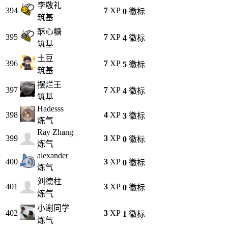
李敬礼
394
7
XP
0
徽标
筑基
酥心糖
395
7
XP
4
徽标
筑基
土豆
396
7
XP
5
徽标
筑基
摆烂王
397
7
XP
4
徽标
筑基
Hadesss
398
4
XP
3
徽标
炼气
Ray Zhang
399
3
XP
0
徽标
炼气
alexander
400
3
XP
0
徽标
炼气
刘德柱
401
3
XP
0
徽标
炼气
小谢同学
402
3
XP
1
徽标
炼气