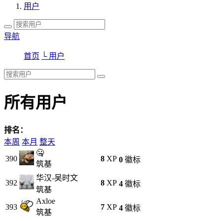
用户
导航
首页
└ 用户
所有用户
排名：
本周
本月
整天
🤐
390
8
XP
0
徽标
筑基
华汉-吴时文
392
8
XP
4
徽标
筑基
Axloe
393
7
XP
4
徽标
筑基