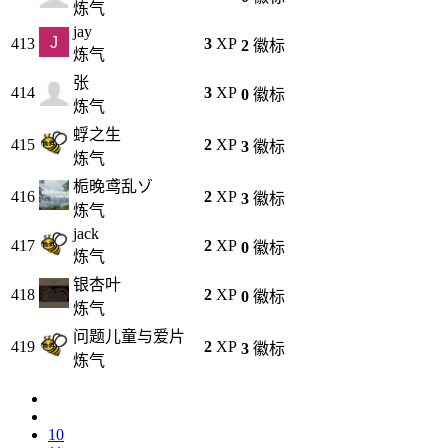
炼气
jay
413
3
XP
2
徽标
炼气
张
414
3
XP
0
徽标
炼气
蜉之生
415
2
XP
3
徽标
炼气
栀晚鸢乱ゾ
416
2
XP
3
徽标
炼气
jack
417
2
XP
0
徽标
炼气
银杏叶
418
2
XP
0
徽标
炼气
问题儿童与爱片
419
2
XP
3
徽标
炼气
10