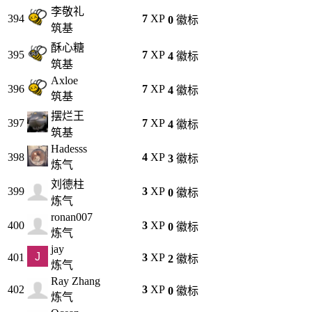
李敬礼
394
7
XP
0
徽标
筑基
酥心糖
395
7
XP
4
徽标
筑基
Axloe
396
7
XP
4
徽标
筑基
摆烂王
397
7
XP
4
徽标
筑基
Hadesss
398
4
XP
3
徽标
炼气
刘德柱
399
3
XP
0
徽标
炼气
ronan007
400
3
XP
0
徽标
炼气
jay
401
3
XP
2
徽标
炼气
Ray Zhang
402
3
XP
0
徽标
炼气