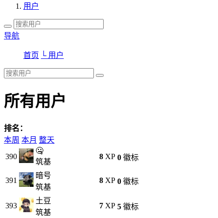
用户
导航
首页
└ 用户
所有用户
排名：
本周
本月
整天
🤐
390
8
XP
0
徽标
筑基
暗号
391
8
XP
0
徽标
筑基
土豆
393
7
XP
5
徽标
筑基