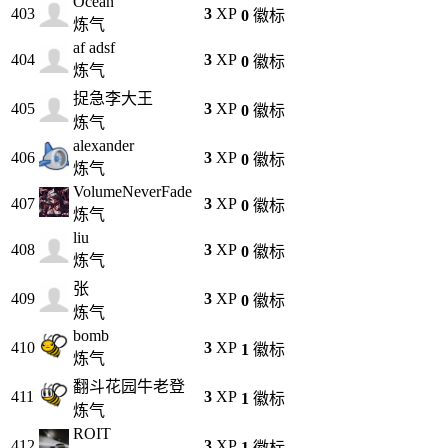
Ocean
403
3
XP
0
徽标
炼气
af adsf
404
3
XP
0
徽标
炼气
捉急李大王
405
3
XP
0
徽标
炼气
alexander
406
3
XP
0
徽标
炼气
VolumeNeverFade
407
3
XP
0
徽标
炼气
liu
408
3
XP
0
徽标
炼气
张
409
3
XP
0
徽标
炼气
bomb
410
3
XP
1
徽标
炼气
翻斗花园牛老登
411
3
XP
1
徽标
炼气
ROIT
412
3
XP
1
徽标