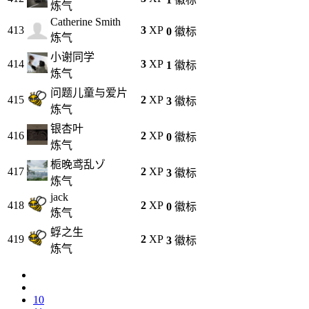
炼气
Catherine Smith
413
3
XP
0
徽标
炼气
小谢同学
414
3
XP
1
徽标
炼气
问题儿童与爱片
415
2
XP
3
徽标
炼气
银杏叶
416
2
XP
0
徽标
炼气
栀晚鸢乱ゾ
417
2
XP
3
徽标
炼气
jack
418
2
XP
0
徽标
炼气
蜉之生
419
2
XP
3
徽标
炼气
10