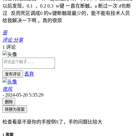
以后发现，0.1 ，0.2 0.3 w键 一直在断触，a 断过一次 d也断
过 反而死区调成0 的w键断触是最少的，能不能有技术人员
给我解决一下啊 ，真的很烦
答
评论
分享
1
评论
丢弃
发布评论
夜风
-
2024-05-20 5:35:29
删除
转换为答案
检查看是不是你的手按倒S了，手的问题比较大
1 答案