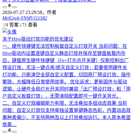
0
2026-07-27 23:29:58
，作者
MelGeek-YNMV111582
|
0 答案
|
71
查看
关于Hive驱动灯效功能的优化建议
一、硬件快捷键无法控制板载自定义灯效开关 当前问题：在
Hive驱动内设置逐键自定义静态灯效并保存至键盘板载内存
后，键盘原生硬件快捷键（Fn+灯光总开关键）仅能控制出厂
预设灯效，无法一键点亮/熄灭自定义灯效；若要使用硬件关
灯功能，只能清空全部自定义配置、切回原厂预设灯效，操作
繁琐，大幅降低日常使用效率。 优化诉求：更新固件与驱动
逻辑，让硬件全局灯光开关同时兼容「出厂预设灯效」和「用
户自定义板载灯效」，无需清除配置即可一键开关背光。
二、自定义灯效编辑能力有限，无法叠加多组动态效果 当前
问题：自定义灯效仅支持单独设置单键静态色彩，内置动态效
果种类偏少，不支持两种及以上灯效叠加运行。本人原本希望
依靠....
0