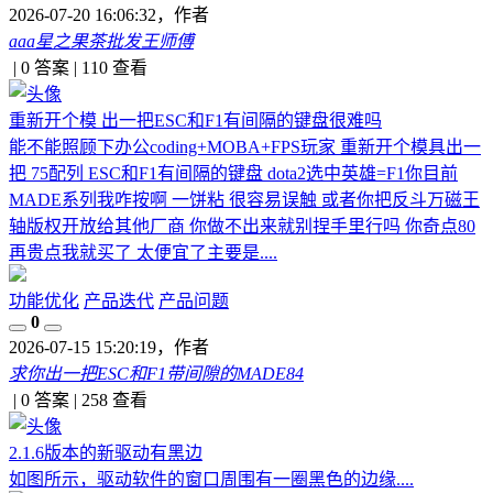
2026-07-20 16:06:32
，作者
aaa星之果茶批发王师傅
|
0 答案
|
110
查看
重新开个模 出一把ESC和F1有间隔的键盘很难吗
能不能照顾下办公coding+MOBA+FPS玩家 重新开个模具出一
把 75配列 ESC和F1有间隔的键盘 dota2选中英雄=F1你目前
MADE系列我咋按啊 一饼粘 很容易误触 或者你把反斗万磁王
轴版权开放给其他厂商 你做不出来就别捏手里行吗 你奇点80
再贵点我就买了 太便宜了主要是....
功能优化
产品迭代
产品问题
0
2026-07-15 15:20:19
，作者
求你出一把ESC和F1带间隙的MADE84
|
0 答案
|
258
查看
2.1.6版本的新驱动有黑边
如图所示，驱动软件的窗口周围有一圈黑色的边缘....