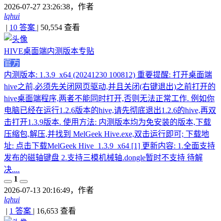
2026-07-27 23:26:38
，作者
lqhui
|
10 答案
|
50,554
查看
HIVE桌面端内测版本专贴
官方
内测版本: 1.3.9_x64 (20241230 100812) 重要提醒: 打开桌面端
hive之前,必须先关闭网页驱动,并且关闭(右键退出)之前打开的
hive桌面端程序,两者不能同时打开,否则无法正常工作. 例如你
电脑已经在运行1.2.6版本的hive,请先彻底退出1.2.6的hive,再双
击打开1.3.9版本. 使用方法: 内测版本均为免安装的版本,下载
压缩包,解压,并找到 MelGeek Hive.exe,双击运行即可; 下载地
址: 点击下载MelGeek Hive_1.3.9_x64 [1] 更新内容: 1.全面支持
发布的磁轴键盘 2.支持三模机械轴.dongle暂时不支持 待解
决....
1
2026-07-13 20:16:49
，作者
lqhui
|
1 答案
|
16,653
查看