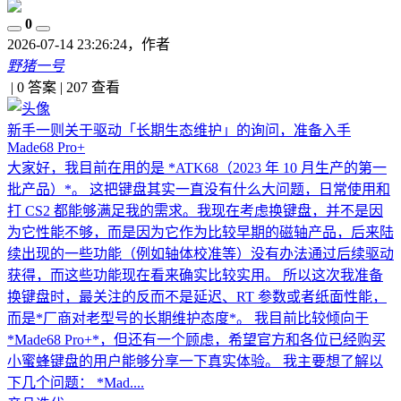
0
2026-07-14 23:26:24
，作者
野猪一号
|
0 答案
|
207
查看
新手一则关于驱动「长期生态维护」的询问，准备入手
Made68 Pro+
大家好，我目前在用的是 *ATK68（2023 年 10 月生产的第一
批产品）*。 这把键盘其实一直没有什么大问题，日常使用和
打 CS2 都能够满足我的需求。我现在考虑换键盘，并不是因
为它性能不够，而是因为它作为比较早期的磁轴产品，后来陆
续出现的一些功能（例如轴体校准等）没有办法通过后续驱动
获得，而这些功能现在看来确实比较实用。 所以这次我准备
换键盘时，最关注的反而不是延迟、RT 参数或者纸面性能，
而是*厂商对老型号的长期维护态度*。 我目前比较倾向于
*Made68 Pro+*，但还有一个顾虑，希望官方和各位已经购买
小蜜蜂键盘的用户能够分享一下真实体验。 我主要想了解以
下几个问题： *Mad....