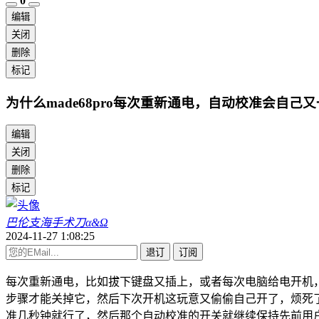
0
编辑
关闭
删除
标记
为什么made68pro每次重新通电，自动校准会
编辑
关闭
删除
标记
巴伦支海手术刀α&Ω
2024-11-27 1:08:25
退订
订阅
每次重新通电，比如拔下键盘又插上，或者每次电脑给电开机，玛
步骤才能关掉它，然后下次开机这玩意又偷偷自己开了，烦死
准几秒钟就行了，然后那个自动校准的开关就继续保持先前用