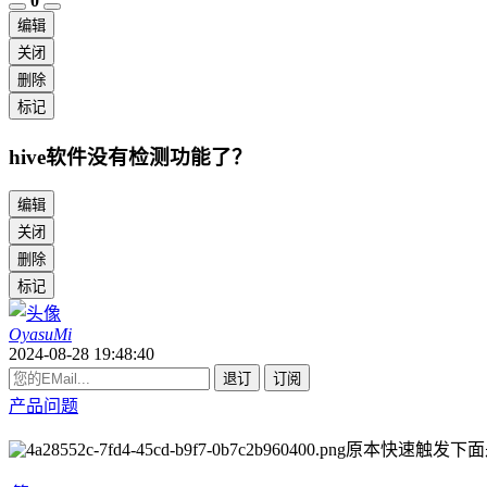
0
编辑
关闭
删除
标记
hive软件没有检测功能了？
编辑
关闭
删除
标记
OyasuMi
2024-08-28 19:48:40
退订
订阅
产品问题
原本快速触发下面