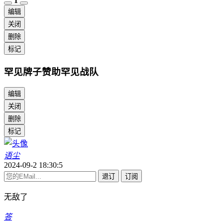
1
编辑
关闭
删除
标记
罕见牌子赞助罕见战队
编辑
关闭
删除
标记
语尘
2024-09-2 18:30:5
退订
订阅
无敌了
答