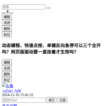
0
编辑
关闭
删除
标记
动态键程、快速点按、单键反向急停可以三个全开
吗？网页版驱动要一直挂着才生效吗？
编辑
关闭
删除
标记
=a!va+,[uW
2024-11-10 15:41:32
退订
订阅