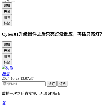
-1
编辑
关闭
删除
标记
Cyber01升级固件之后只亮灯没反应，再插只亮灯？
编辑
关闭
删除
标记
暗号
2024-10-23 13:07:37
退订
订阅
重插一次之后直接提示无法识别usb
答