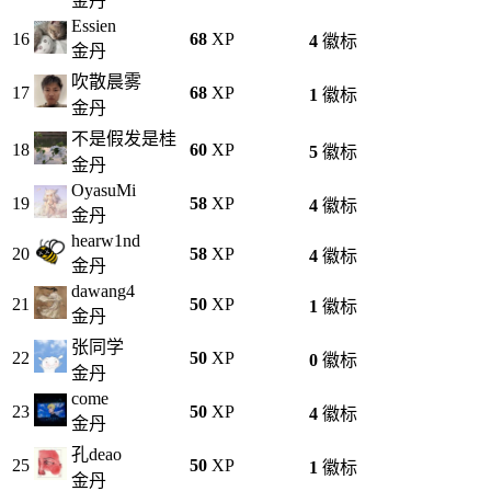
金丹
Essien
16
68
XP
4
徽标
金丹
吹散晨雾
17
68
XP
1
徽标
金丹
不是假发是桂
18
60
XP
5
徽标
金丹
OyasuMi
19
58
XP
4
徽标
金丹
hearw1nd
20
58
XP
4
徽标
金丹
dawang4
21
50
XP
1
徽标
金丹
张同学
22
50
XP
0
徽标
金丹
come
23
50
XP
4
徽标
金丹
孔deao
25
50
XP
1
徽标
金丹