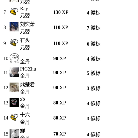
元婴
Ray
7
130
XP
4
徽标
元婴
刘奕萧
8
110
XP
7
徽标
元婴
石头
9
110
XP
6
徽标
元婴
10
90
XP
4
徽标
金丹
PIGZhu
11
90
XP
5
徽标
金丹
熊楚君
12
90
XP
3
徽标
金丹
xb
13
80
XP
4
徽标
金丹
十六
14
80
XP
3
徽标
金丹
鮮
15
70
XP
4
徽标