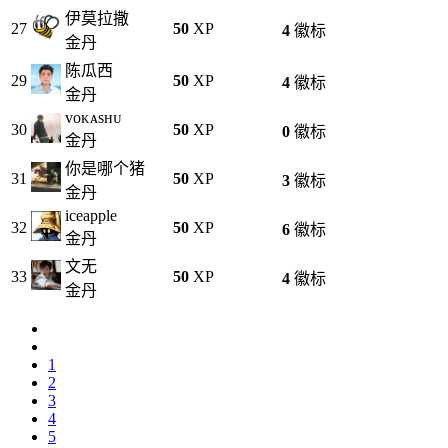
伊莫拉撒
27
50
XP
4
徽标
金丹
陈瓜西
29
50
XP
4
徽标
金丹
ᴠᴏᴋᴀsʜᴜ
30
50
XP
0
徽标
金丹
你是哪个猪
31
50
XP
3
徽标
金丹
iceapple
32
50
XP
6
徽标
金丹
文无
33
50
XP
4
徽标
金丹
1
2
3
4
5