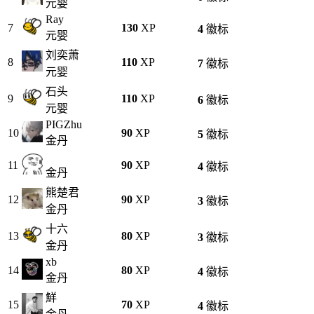
元婴
Ray
7
130
XP
4
徽标
元婴
刘奕萧
8
110
XP
7
徽标
元婴
石头
9
110
XP
6
徽标
元婴
PIGZhu
10
90
XP
5
徽标
金丹
11
90
XP
4
徽标
金丹
熊楚君
12
90
XP
3
徽标
金丹
十六
13
80
XP
3
徽标
金丹
xb
14
80
XP
4
徽标
金丹
鮮
15
70
XP
4
徽标