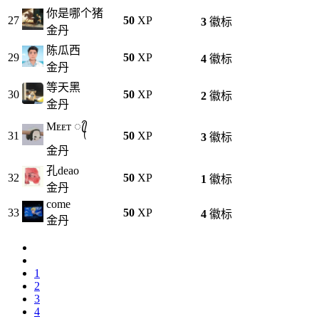
你是哪个猪
27
50
XP
3
徽标
金丹
陈瓜西
29
50
XP
4
徽标
金丹
等天黑
30
50
XP
2
徽标
金丹
Mᴇᴇᴛ ꦿ᭄
31
50
XP
3
徽标
金丹
孔deao
32
50
XP
1
徽标
金丹
come
33
50
XP
4
徽标
金丹
1
2
3
4