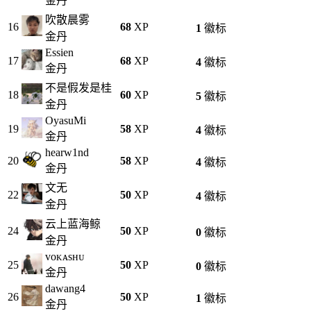
金丹
吹散晨雾
16
68
XP
1
徽标
金丹
Essien
17
68
XP
4
徽标
金丹
不是假发是桂
18
60
XP
5
徽标
金丹
OyasuMi
19
58
XP
4
徽标
金丹
hearw1nd
20
58
XP
4
徽标
金丹
文无
22
50
XP
4
徽标
金丹
云上蓝海鲸
24
50
XP
0
徽标
金丹
ᴠᴏᴋᴀsʜᴜ
25
50
XP
0
徽标
金丹
dawang4
26
50
XP
1
徽标
金丹