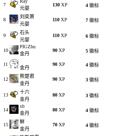
Ray
7
130
XP
4
徽标
元婴
刘奕萧
8
110
XP
7
徽标
元婴
石头
9
110
XP
6
徽标
元婴
PIGZhu
10
90
XP
5
徽标
金丹
11
90
XP
4
徽标
金丹
熊楚君
12
90
XP
3
徽标
金丹
十六
13
80
XP
3
徽标
金丹
xb
14
80
XP
4
徽标
金丹
鮮
15
70
XP
4
徽标
金丹