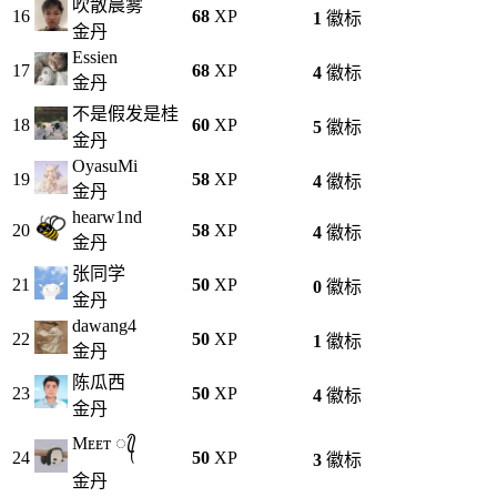
吹散晨雾
16
68
XP
1
徽标
金丹
Essien
17
68
XP
4
徽标
金丹
不是假发是桂
18
60
XP
5
徽标
金丹
OyasuMi
19
58
XP
4
徽标
金丹
hearw1nd
20
58
XP
4
徽标
金丹
张同学
21
50
XP
0
徽标
金丹
dawang4
22
50
XP
1
徽标
金丹
陈瓜西
23
50
XP
4
徽标
金丹
Mᴇᴇᴛ ꦿ᭄
24
50
XP
3
徽标
金丹