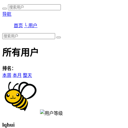
导航
首页
└ 用户
所有用户
排名：
本周
本月
整天
lqhui