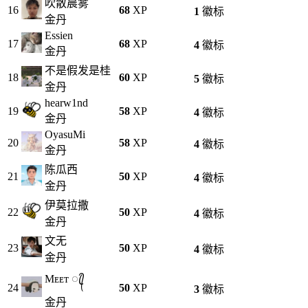
吹散晨雾
16
68
XP
1
徽标
金丹
Essien
17
68
XP
4
徽标
金丹
不是假发是桂
18
60
XP
5
徽标
金丹
hearw1nd
19
58
XP
4
徽标
金丹
OyasuMi
20
58
XP
4
徽标
金丹
陈瓜西
21
50
XP
4
徽标
金丹
伊莫拉撒
22
50
XP
4
徽标
金丹
文无
23
50
XP
4
徽标
金丹
Mᴇᴇᴛ ꦿ᭄
24
50
XP
3
徽标
金丹