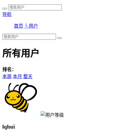
导航
首页
└ 用户
所有用户
排名：
本周
本月
整天
lqhui