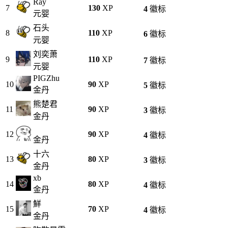
Ray
7
130
XP
4
徽标
元婴
石头
8
110
XP
6
徽标
元婴
刘奕萧
9
110
XP
7
徽标
元婴
PIGZhu
10
90
XP
5
徽标
金丹
熊楚君
11
90
XP
3
徽标
金丹
12
90
XP
4
徽标
金丹
十六
13
80
XP
3
徽标
金丹
xb
14
80
XP
4
徽标
金丹
鮮
15
70
XP
4
徽标
金丹